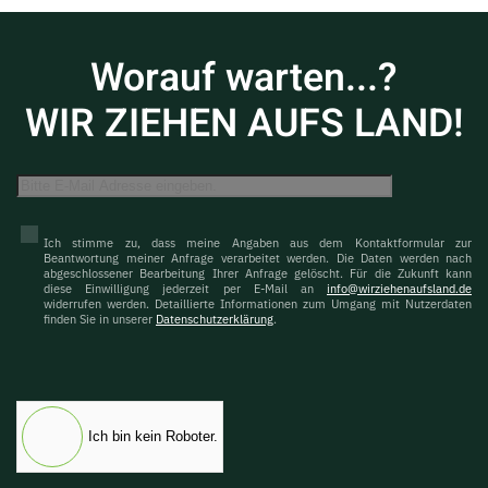
Worauf warten...?
WIR ZIEHEN AUFS LAND!
Ich stimme zu, dass meine Angaben aus dem Kontaktformular zur
Beantwortung meiner Anfrage verarbeitet werden. Die Daten werden nach
abgeschlossener Bearbeitung Ihrer Anfrage gelöscht. Für die Zukunft kann
diese Einwilligung jederzeit per E-Mail an
info@wirziehenaufsland.de
widerrufen werden. Detaillierte Informationen zum Umgang mit Nutzerdaten
finden Sie in unserer
Datenschutzerklärung
.
Ich bin kein Roboter.